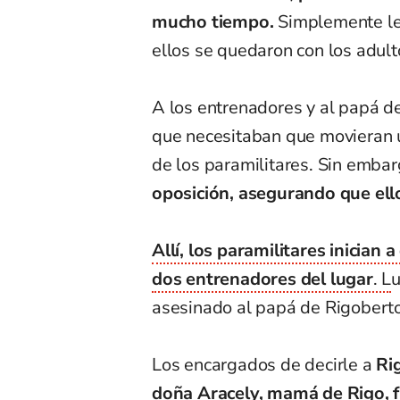
mucho tiempo.
Simplemente les
ellos se quedaron con los adult
A los entrenadores y al papá de 
que necesitaban que movieran un
de los paramilitares. Sin embar
oposición, asegurando que ell
Allí, los paramilitares inician
dos entrenadores del lugar
. L
u
asesinado al papá de Rigoberto
Los encargados de decirle a
Rig
doña Aracely, mamá de Rigo, 