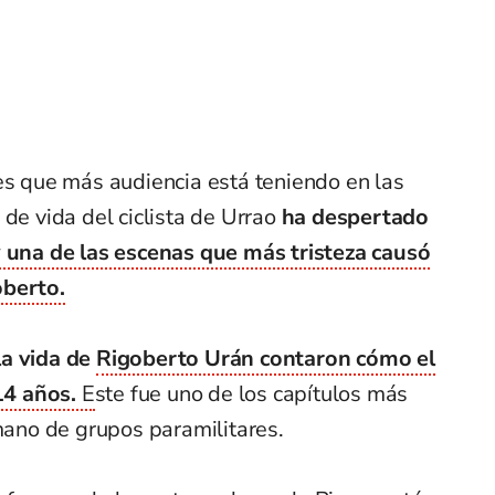
es que más audiencia está teniendo en las
de vida del ciclista de Urrao
ha despertado
y una de las escenas que más tristeza causó
oberto.
la vida de
Rigoberto Urán contaron cómo el
14 años.
E
ste fue uno de los capítulos más
 mano de grupos paramilitares.