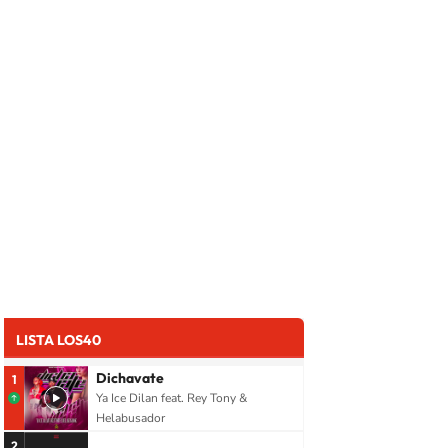
LISTA LOS40
Dichavate
1
Ya Ice Dilan feat. Rey Tony &
Helabusador
2