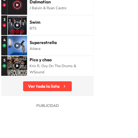
Dalmation
J Balvin & Ryan Castro
3
Swim
BTS
4
Superestrella
Aitana
Pico y chao
5
Kris R, Ovy On The Drums &
WSound
Ver toda la lista