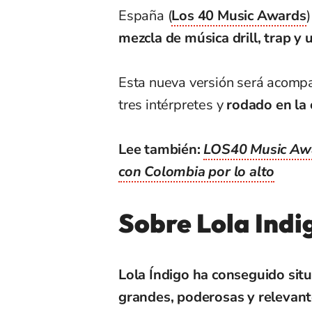
España (
Los 40 Music Awards
mezcla de música drill, trap y
Esta nueva versión será acompa
tres intérpretes y
rodado en la 
Lee también:
LOS40 Music Awa
con Colombia por lo alto
Sobre Lola Indi
Lola Índigo ha conseguido sit
grandes, poderosas y relevant