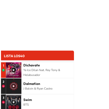
LISTA LOS40
Dichavate
1
Ya Ice Dilan feat. Rey Tony &
Helabusador
2
Dalmation
J Balvin & Ryan Castro
3
Swim
BTS