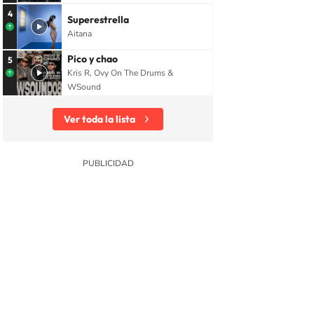
4
Superestrella
Aitana
Pico y chao
5
Kris R, Ovy On The Drums &
WSound
Ver toda la lista