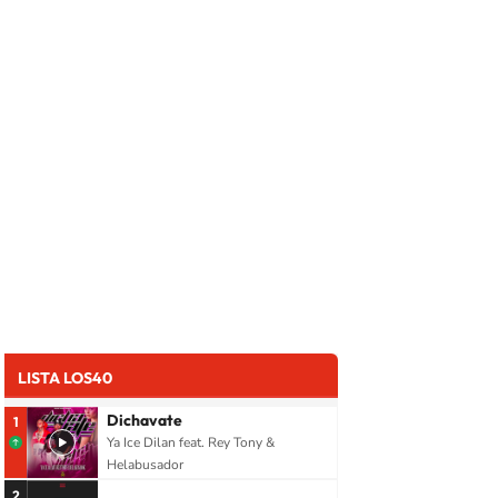
LISTA LOS40
Dichavate
1
Ya Ice Dilan feat. Rey Tony &
Helabusador
2