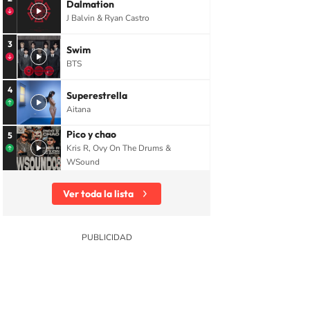
Dalmation
J Balvin & Ryan Castro
3
Swim
BTS
4
Superestrella
Aitana
Pico y chao
5
Kris R, Ovy On The Drums &
WSound
Ver toda la lista