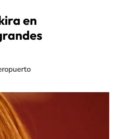
kira en
 grandes
Aeropuerto