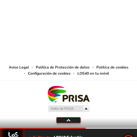
SIGUE A
LOS40 COLOMBIA
© CARACOL S.A. Todos los derechos reservados.
CARACOL S.A. realiza una reserva expresa de las reproducciones y usos de
las obras y otras prestaciones accesibles desde este sitio web a medios de
lectura mecánica u otros medios que resulten adecuados.
Aviso Legal
Política de Protección de datos
Política de cookies
Configuración de cookies
LOS40 en tu móvil