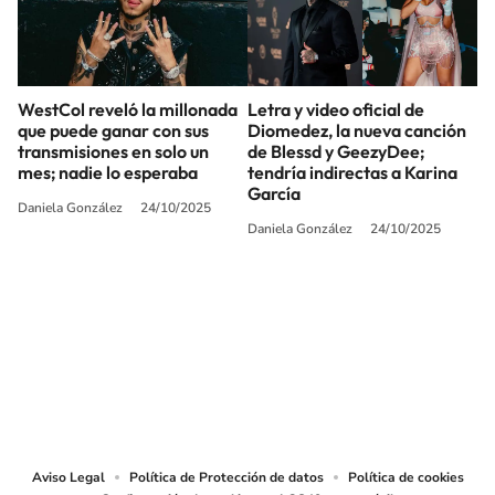
WestCol reveló la millonada
Letra y video oficial de
que puede ganar con sus
Diomedez, la nueva canción
transmisiones en solo un
de Blessd y GeezyDee;
mes; nadie lo esperaba
tendría indirectas a Karina
García
Daniela González
24/10/2025
Daniela González
24/10/2025
SIGUE A
LOS40 COLOMBIA
© CARACOL S.A. Todos los derechos reservados.
CARACOL S.A. realiza una reserva expresa de las reproducciones y usos de
las obras y otras prestaciones accesibles desde este sitio web a medios de
lectura mecánica u otros medios que resulten adecuados.
Aviso Legal
Política de Protección de datos
Política de cookies