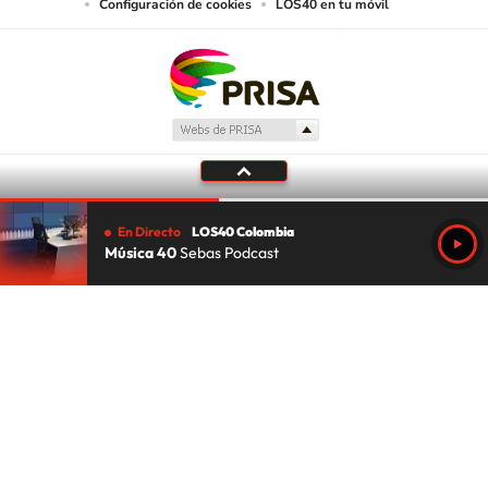
Configuración de cookies
LOS40 en tu móvil
En Directo
LOS40 Colombia
Música 40
Sebas Podcast
Tu audio se ha acabado.
Te redirigiremos al directo.
5 "
DIRECTO
CANCELAR