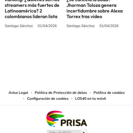
streamers más fuertes de
Jhorman Toloza genera
Latinoamérica? 2
incertidumbre sobre Alexa
colombianos lideran lista
Torrex tras video
Santiago Sánchez
01/04/2026
Santiago Sánchez
01/04/2026
SIGUE A
LOS40 COLOMBIA
© CARACOL S.A. Todos los derechos reservados.
CARACOL S.A. realiza una reserva expresa de las reproducciones y usos de
las obras y otras prestaciones accesibles desde este sitio web a medios de
lectura mecánica u otros medios que resulten adecuados.
Aviso Legal
Política de Protección de datos
Política de cookies
Configuración de cookies
LOS40 en tu móvil