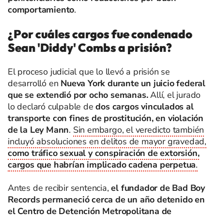
comportamiento
.
¿Por cuáles cargos fue condenado
Sean 'Diddy' Combs a prisión?
El proceso judicial que lo llevó a prisión se
desarrolló en
Nueva York durante un juicio federal
que se extendió por ocho semanas.
Allí, el jurado
lo declaró culpable de
dos cargos vinculados al
transporte con fines de prostitución, en violación
de la Ley Mann
.
Sin embargo, el veredicto también
incluyó absoluciones en delitos de mayor gravedad,
como tráfico sexual y conspiración de extorsión,
cargos que habrían implicado cadena perpetua
.
Antes de recibir sentencia,
el fundador de Bad Boy
Records permaneció cerca de un año detenido en
el Centro de Detención Metropolitana de