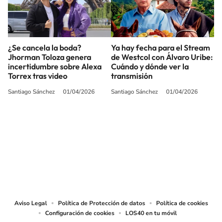
¿Se cancela la boda?
Ya hay fecha para el Stream
Jhorman Toloza genera
de Westcol con Álvaro Uribe:
incertidumbre sobre Alexa
Cuándo y dónde ver la
Torrex tras video
transmisión
Santiago Sánchez
01/04/2026
Santiago Sánchez
01/04/2026
SIGUE A
LOS40 COLOMBIA
© CARACOL S.A. Todos los derechos reservados.
CARACOL S.A. realiza una reserva expresa de las reproducciones y usos de
las obras y otras prestaciones accesibles desde este sitio web a medios de
lectura mecánica u otros medios que resulten adecuados.
Aviso Legal
Política de Protección de datos
Política de cookies
Configuración de cookies
LOS40 en tu móvil