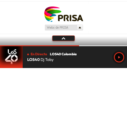
En Directo
LOS40 Colombia
LOS40
Dj Toby
Tu audio se ha acabado.
Te redirigiremos al directo.
5 "
DIRECTO
CANCELAR