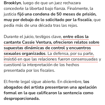
Brooklyn
, luego de que un juez rechazara
concederle la libertad bajo fianza. Finalmente, la
justicia
fijó una condena de 50 meses de prisión,
muy por debajo de lo solicitado por la fiscalía
, que
pedía más de una década tras las rejas.
Durante el juicio, testigos clave
,
entre ellos la
cantante Cassie Ventura, ofrecieron relatos sobre
supuestas dinámicas de control y encuentros
sexuales organizados
. La defensa, por su parte,
insistió en que las relaciones fueron consensuadas
y
cuestionó la interpretación de los hechos
presentada por los fiscales.
El frente legal sigue abierto. En diciembre,
los
abogados del artista presentaron una apelación
formal en la que calificaron la sentencia como
desproporcionada.