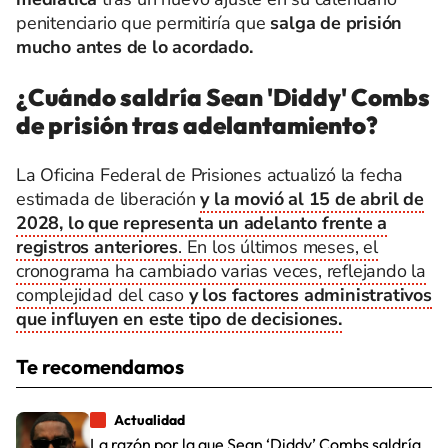
penitenciario que permitiría que
salga de prisión
mucho antes de lo acordado.
¿Cuándo saldría Sean 'Diddy' Combs
de prisión tras adelantamiento?
La Oficina Federal de Prisiones actualizó la fecha
estimada de liberación
y la movió al 15 de abril de
2028, lo que representa un adelanto frente a
registros anteriores
. En los últimos meses, el
cronograma ha cambiado varias veces, reflejando la
complejidad del caso
y los factores administrativos
que influyen en este tipo de decisiones.
Te recomendamos
Actualidad
La razón por la que Sean ‘Diddy’ Combs saldría