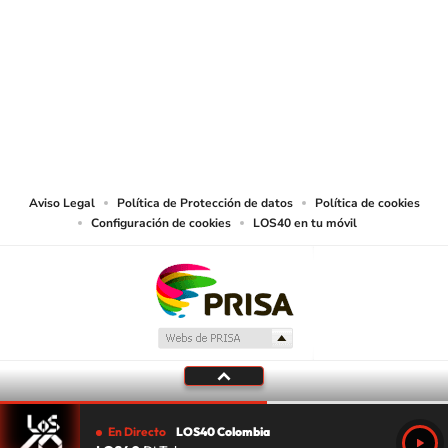
SIGUE A
LOS40 COLOMBIA
© CARACOL S.A. Todos los derechos reservados.
CARACOL S.A. realiza una reserva expresa de las reproducciones y usos de
las obras y otras prestaciones accesibles desde este sitio web a medios de
lectura mecánica u otros medios que resulten adecuados.
Aviso Legal
Política de Protección de datos
Política de cookies
Configuración de cookies
LOS40 en tu móvil
En Directo
LOS40 Colombia