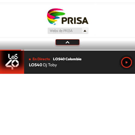
En Directo
LOS40 Colombia
LOS40
Dj Toby
Tu audio se ha acabado.
Te redirigiremos al directo.
5 "
DIRECTO
CANCELAR