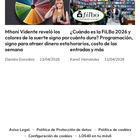
Mhoni Vidente reveló los
¿Cuándo es la FiLBo 2026 y
colores de la suerte signo por
cuánto dura? Programación,
signo para atraer dinero esta
horarios, costo de las
semana
entradas y más
Daniela González
13/04/2026
Karoll Hernández
11/04/2026
SIGUE A
LOS40 COLOMBIA
© CARACOL S.A. Todos los derechos reservados.
CARACOL S.A. realiza una reserva expresa de las reproducciones y usos de
las obras y otras prestaciones accesibles desde este sitio web a medios de
lectura mecánica u otros medios que resulten adecuados.
Aviso Legal
Política de Protección de datos
Política de cookies
Configuración de cookies
LOS40 en tu móvil