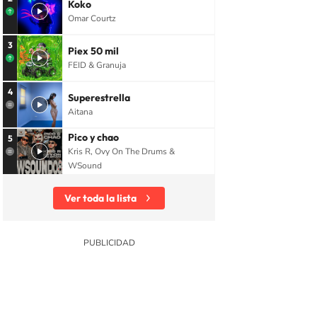
Koko
Omar Courtz
3
Piex 50 mil
FEID & Granuja
4
Superestrella
Aitana
Pico y chao
5
Kris R, Ovy On The Drums &
WSound
Ver toda la lista