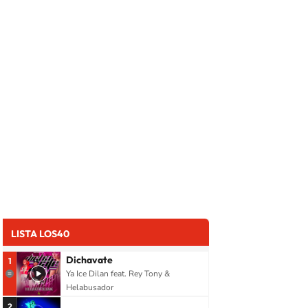
LISTA LOS40
Dichavate
1
Ya Ice Dilan feat. Rey Tony &
Helabusador
2