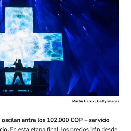
Martin Garrix | Getty Images
 oscilan entre los 102.000 COP + servicio
cio.
En esta etapa final, los precios irán desde