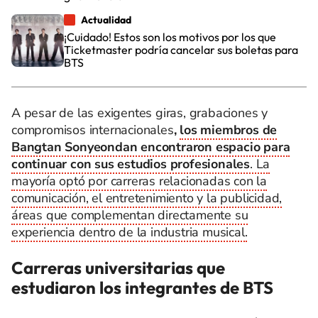
Actualidad
¡Cuidado! Estos son los motivos por los que
Ticketmaster podría cancelar sus boletas para
BTS
A pesar de las exigentes giras, grabaciones y
compromisos internacionales
,
los miembros de
Bangtan Sonyeondan encontraron espacio para
continuar con sus estudios profesionales
. La
mayoría optó por carreras relacionadas con la
comunicación, el entretenimiento y la publicidad,
áreas que complementan directamente su
experiencia dentro de la industria musical.
Carreras universitarias que
estudiaron los integrantes de BTS