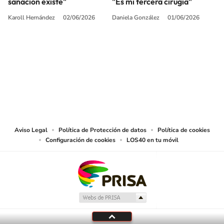
sanación existe"
"Es mi tercera cirugía"
Karoll Hernández
02/06/2026
Daniela González
01/06/2026
SIGUE A
LOS40 COLOMBIA
© CARACOL S.A. Todos los derechos reservados.
CARACOL S.A. realiza una reserva expresa de las reproducciones y usos de
las obras y otras prestaciones accesibles desde este sitio web a medios de
lectura mecánica u otros medios que resulten adecuados.
Aviso Legal
Política de Protección de datos
Política de cookies
Configuración de cookies
LOS40 en tu móvil