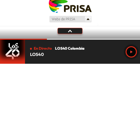
En Directo
LOS40 Colombia
LOS40
Tu audio se ha acabado.
Te redirigiremos al directo.
5 "
DIRECTO
CANCELAR