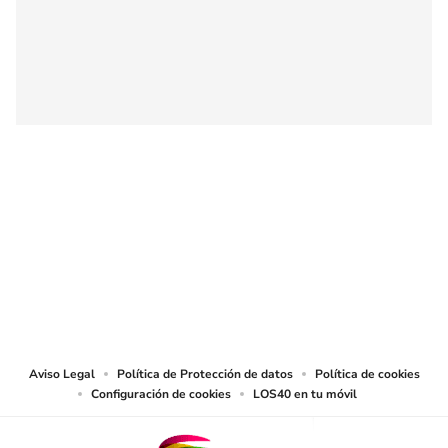
SIGUE A
LOS40 COLOMBIA
© CARACOL S.A. Todos los derechos reservados.
CARACOL S.A. realiza una reserva expresa de las reproducciones y usos de
las obras y otras prestaciones accesibles desde este sitio web a medios de
lectura mecánica u otros medios que resulten adecuados.
Aviso Legal
Política de Protección de datos
Política de cookies
Configuración de cookies
LOS40 en tu móvil