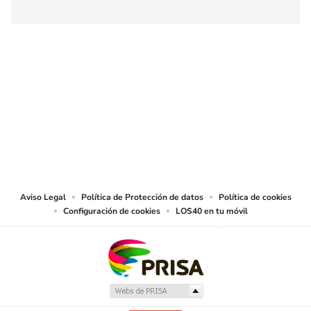
SIGUE A
LOS40 COLOMBIA
© CARACOL S.A. Todos los derechos reservados.
CARACOL S.A. realiza una reserva expresa de las reproducciones y usos de
las obras y otras prestaciones accesibles desde este sitio web a medios de
lectura mecánica u otros medios que resulten adecuados.
Aviso Legal
Política de Protección de datos
Política de cookies
Configuración de cookies
LOS40 en tu móvil