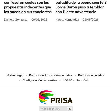
confesaron cuáles son las
patadita de la buena suerte'?
propuestas indecentes que
Jorge Barón puso a temblar
les hacen en sus conciertos
con fuerte advertencia
Daniela González
09/06/2026
Karoll Hernández
29/05/2026
SIGUE A
LOS40 COLOMBIA
© CARACOL S.A. Todos los derechos reservados.
CARACOL S.A. realiza una reserva expresa de las reproducciones y usos de
las obras y otras prestaciones accesibles desde este sitio web a medios de
lectura mecánica u otros medios que resulten adecuados.
Aviso Legal
Política de Protección de datos
Política de cookies
Configuración de cookies
LOS40 en tu móvil