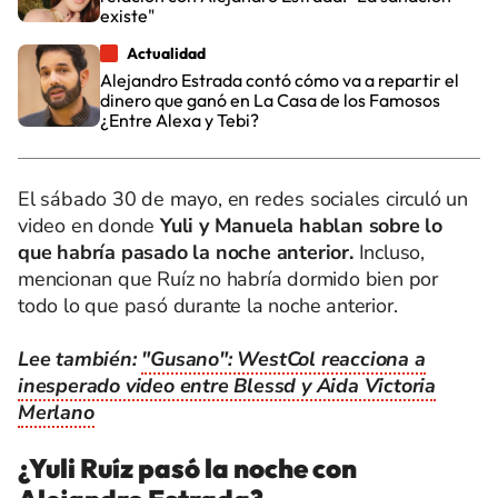
existe"
Actualidad
Alejandro Estrada contó cómo va a repartir el
dinero que ganó en La Casa de los Famosos
¿Entre Alexa y Tebi?
El sábado 30 de mayo, en redes sociales circuló un
video en donde
Yuli y Manuela hablan sobre lo
que habría pasado la noche anterior.
Incluso,
mencionan que Ruíz no habría dormido bien por
todo lo que pasó durante la noche anterior.
Lee también:
"Gusano": WestCol reacciona a
inesperado video entre Blessd y Aida Victoria
Merlano
¿Yuli Ruíz pasó la noche con