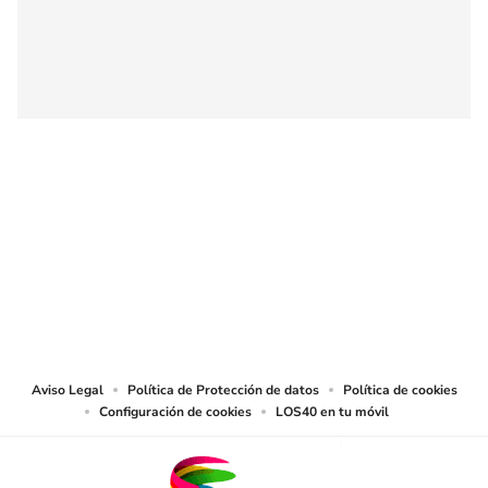
SIGUE A
LOS40 COLOMBIA
© CARACOL S.A. Todos los derechos reservados.
CARACOL S.A. realiza una reserva expresa de las reproducciones y usos de
las obras y otras prestaciones accesibles desde este sitio web a medios de
lectura mecánica u otros medios que resulten adecuados.
Aviso Legal
Política de Protección de datos
Política de cookies
Configuración de cookies
LOS40 en tu móvil