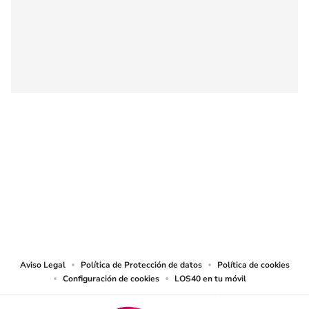
SIGUE A
LOS40 COLOMBIA
© CARACOL S.A. Todos los derechos reservados.
CARACOL S.A. realiza una reserva expresa de las reproducciones y usos de
las obras y otras prestaciones accesibles desde este sitio web a medios de
lectura mecánica u otros medios que resulten adecuados.
Aviso Legal
Política de Protección de datos
Política de cookies
Configuración de cookies
LOS40 en tu móvil