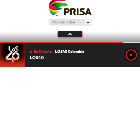
En Directo
LOS40 Colombia
LOS40
Tu audio se ha acabado.
Te redirigiremos al directo.
5 "
DIRECTO
CANCELAR