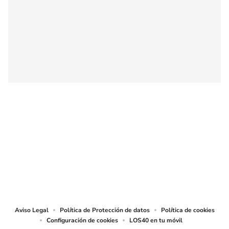
SIGUE A
LOS40 COLOMBIA
© CARACOL S.A. Todos los derechos reservados.
CARACOL S.A. realiza una reserva expresa de las reproducciones y usos de
las obras y otras prestaciones accesibles desde este sitio web a medios de
lectura mecánica u otros medios que resulten adecuados.
Aviso Legal
Política de Protección de datos
Política de cookies
Configuración de cookies
LOS40 en tu móvil