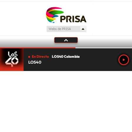
En Directo
LOS40 Colombia
LOS40
Tu audio se ha acabado.
Te redirigiremos al directo.
5 "
DIRECTO
CANCELAR