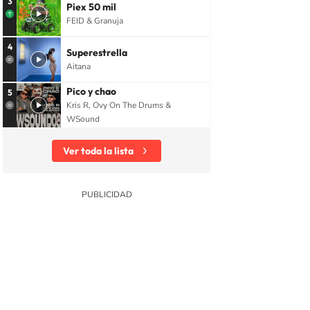
3
Piex 50 mil
FEID & Granuja
4
Superestrella
Aitana
Pico y chao
5
Kris R, Ovy On The Drums &
WSound
Ver toda la lista