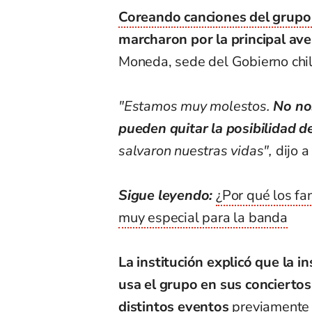
Coreando canciones del grupo 
marcharon por la principal aven
Moneda, sede del Gobierno chi
"Estamos muy molestos.
No nos
pueden quitar la posibilidad 
salvaron nuestras vidas",
dijo a
Sigue leyendo:
¿Por qué los f
muy especial para la banda
La institución explicó que la 
usa el grupo en sus conciertos
distintos eventos
previamente 