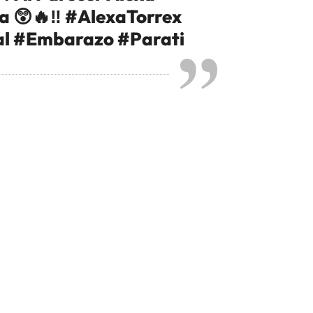
a 😲🔥‼️
#AlexaTorrex
al
#Embarazo
#Parati