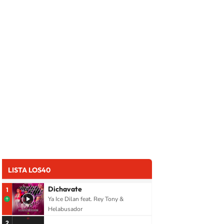
LISTA LOS40
Dichavate
1
Ya Ice Dilan feat. Rey Tony &
Helabusador
2