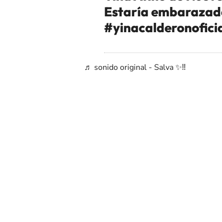
Estaría embarazad
#yinacalderonofici
♬ sonido original - Salva ✨‼️