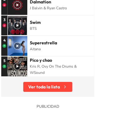
Dalmation
J Balvin & Ryan Castro
3
Swim
BTS
4
Superestrella
Aitana
Pico y chao
5
Kris R, Ovy On The Drums &
WSound
Ver toda la lista