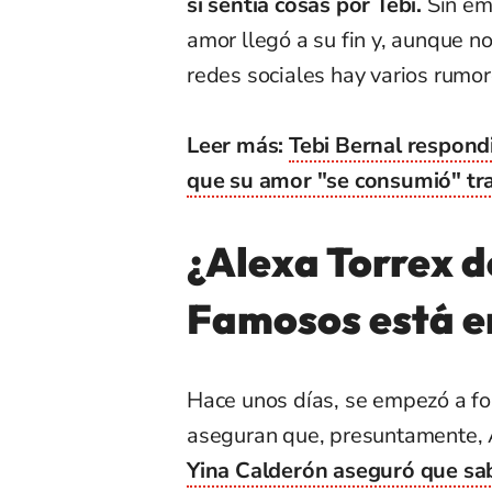
sí sentía cosas por Tebi.
Sin emb
amor llegó a su fin y, aunque n
redes sociales hay varios rumor
Leer más:
Tebi Bernal respond
que su amor "se consumió" t
¿Alexa Torrex d
Famosos está 
Hace unos días, se empezó a fo
aseguran que, presuntamente, 
Yina Calderón aseguró que sa