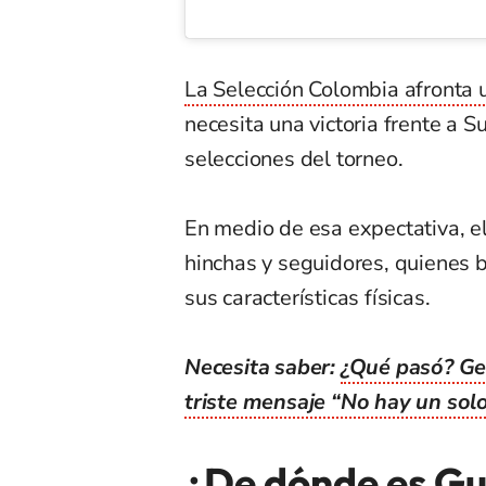
La Selección Colombia afronta
necesita una victoria frente a S
selecciones del torneo.
En medio de esa expectativa, e
hinchas y seguidores, quienes 
sus características físicas.
Necesita saber:
¿Qué pasó? Ge
triste mensaje “No hay un solo
¿De dónde es Gu