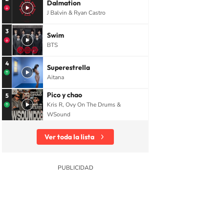
Dalmation
J Balvin & Ryan Castro
3
Swim
BTS
4
Superestrella
Aitana
Pico y chao
5
Kris R, Ovy On The Drums &
WSound
Ver toda la lista