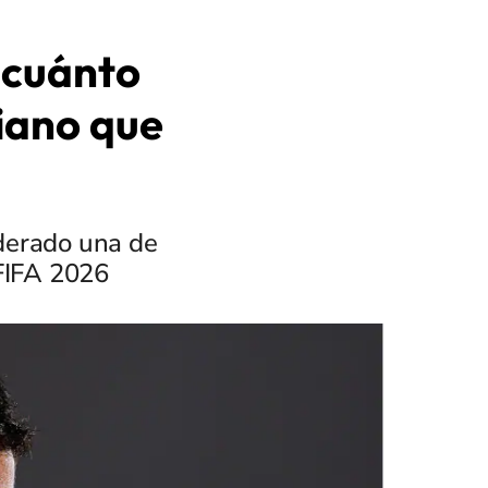
 cuánto
iano que
derado una de
 FIFA 2026