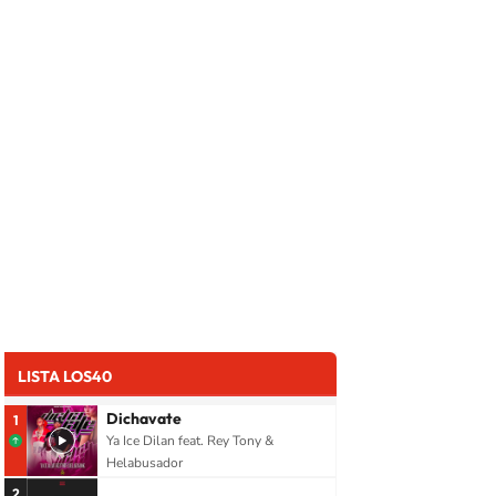
LISTA LOS40
Dichavate
1
Ya Ice Dilan feat. Rey Tony &
Helabusador
2