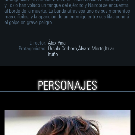
y Tokio han volado un tanque del ejército y Nairobi se encuentra
al borde de la muerte. La banda atraviesa uno de sus momentos
más difíciles, y la aparición de un enemigo entre sus filas pondrá
el golpe en grave peligro.
Director:
Álex Pina
Protagonistas:
Úrsula Corberó,Álvaro Morte,Itziar
Ituño
PERSONAJES