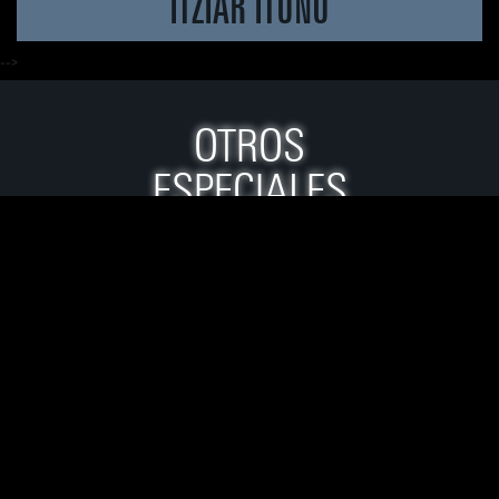
ITZIAR ITUÑO
-->
OTROS
ESPECIALES