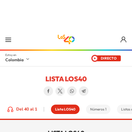
DIRECTO
Colombia
LISTA LOS40
Del 40 al 1
Lista LOS40
Números 1
Listas 