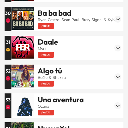
Ba ba bad
30
Ryan Castro, Sean Paul, Busy Signal & Kybba
¡VOTA!
Daale
31
Mvrk
¡VOTA!
Algo tú
32
Beéle & Shakira
¡VOTA!
Una aventura
33
Ozuna
¡VOTA!