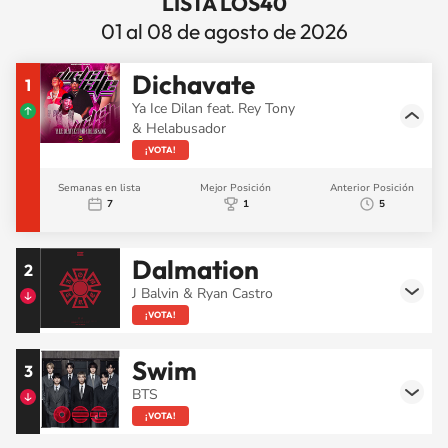
LISTA LOS40
01 al 08 de agosto de 2026
Dichavate
1
Ya Ice Dilan feat. Rey Tony
& Helabusador
¡VOTA!
Semanas en lista
Mejor Posición
Anterior Posición
7
1
5
Dalmation
2
J Balvin & Ryan Castro
¡VOTA!
Swim
3
BTS
¡VOTA!