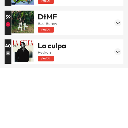
¡VOTA!
DtMF
39
Bad Bunny
¡VOTA!
La culpa
40
Reykon
¡VOTA!
SIGUE A
LOS40 COLOMBIA
© CARACOL S.A. Todos los derechos reservados.
CARACOL S.A. realiza una reserva expresa de las reproducciones y usos de
las obras y otras prestaciones accesibles desde este sitio web a medios de
lectura mecánica u otros medios que resulten adecuados.