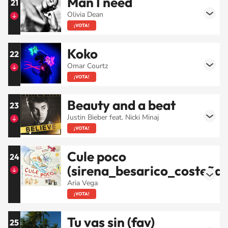
Man I need
21
Olivia Dean
¡VOTA!
Koko
22
Omar Courtz
¡VOTA!
Beauty and a beat
23
Justin Bieber feat. Nicki Minaj
¡VOTA!
Cule poco
24
(sirena_besarico_costeña)
Aria Vega
¡VOTA!
Tu vas sin (fav)
25