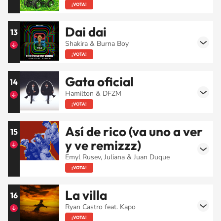
¡VOTA!
Dai dai
13
Shakira & Burna Boy
¡VOTA!
Gata oficial
14
Hamilton & DFZM
¡VOTA!
Así de rico (va uno a ver
15
y ve remizzz)
Emyl Rusev, Juliana & Juan Duque
¡VOTA!
La villa
16
Ryan Castro feat. Kapo
¡VOTA!