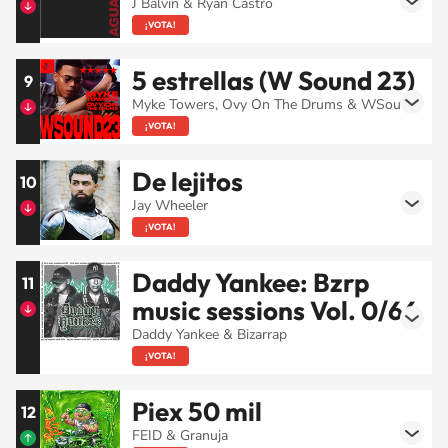
J Balvin & Ryan Castro
¡VOTA!
5 estrellas (W Sound 23)
9
Myke Towers, Ovy On The Drums & WSound
¡VOTA!
De lejitos
10
Jay Wheeler
¡VOTA!
Daddy Yankee: Bzrp
11
music sessions Vol. 0/66
Daddy Yankee & Bizarrap
¡VOTA!
Piex 50 mil
12
FEID & Granuja