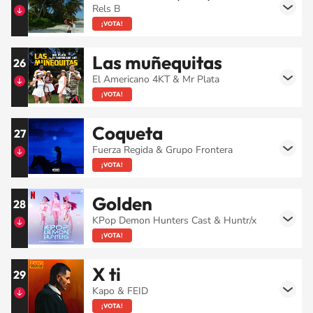
Rels B
¡VOTA!
Las muñequitas
26
El Americano 4KT & Mr Plata
¡VOTA!
Coqueta
27
Fuerza Regida & Grupo Frontera
¡VOTA!
Golden
28
KPop Demon Hunters Cast & Huntr/x
¡VOTA!
X ti
29
Kapo & FEID
¡VOTA!