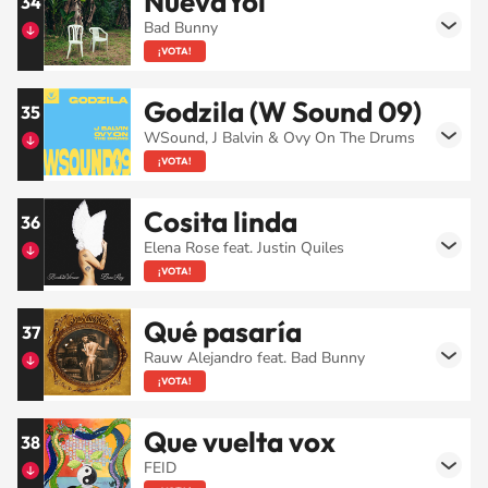
NuevaYol
34
Bad Bunny
¡VOTA!
Godzila (W Sound 09)
35
WSound, J Balvin & Ovy On The Drums
¡VOTA!
Cosita linda
36
Elena Rose feat. Justin Quiles
¡VOTA!
Qué pasaría
37
Rauw Alejandro feat. Bad Bunny
¡VOTA!
Que vuelta vox
38
FEID