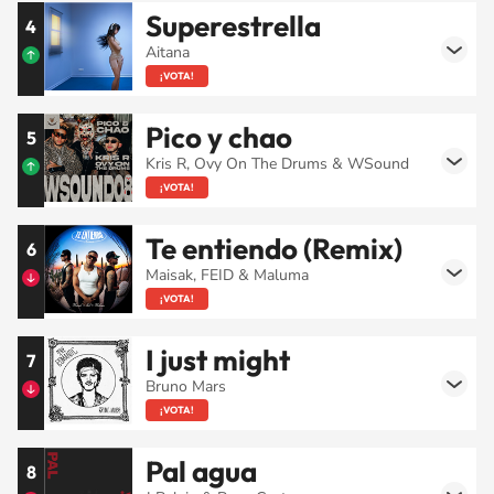
Superestrella
4
Aitana
¡VOTA!
Pico y chao
5
Kris R, Ovy On The Drums & WSound
¡VOTA!
Te entiendo (Remix)
6
Maisak, FEID & Maluma
¡VOTA!
I just might
7
Bruno Mars
¡VOTA!
Pal agua
8