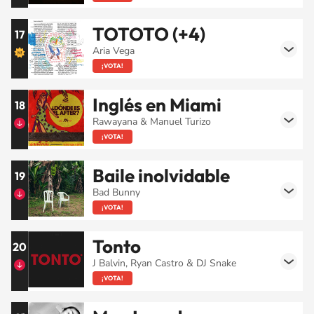
TOTOTO (+4)
17
Aria Vega
¡VOTA!
Inglés en Miami
18
Rawayana & Manuel Turizo
¡VOTA!
Baile inolvidable
19
Bad Bunny
¡VOTA!
Tonto
20
J Balvin, Ryan Castro & DJ Snake
¡VOTA!