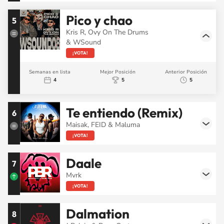
Pico y chao
5
Kris R, Ovy On The Drums
& WSound
¡VOTA!
Semanas en lista
Mejor Posición
Anterior Posición
4
5
5
Te entiendo (Remix)
6
Maisak, FEID & Maluma
¡VOTA!
Daale
7
Mvrk
¡VOTA!
Dalmation
8