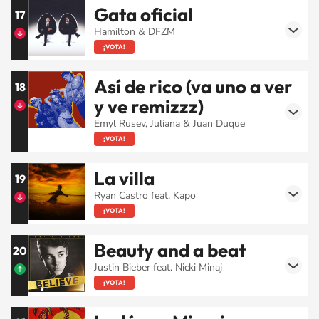
Gata oficial
17
Hamilton & DFZM
¡VOTA!
Así de rico (va uno a ver
18
y ve remizzz)
Emyl Rusev, Juliana & Juan Duque
¡VOTA!
La villa
19
Ryan Castro feat. Kapo
¡VOTA!
Beauty and a beat
20
Justin Bieber feat. Nicki Minaj
¡VOTA!