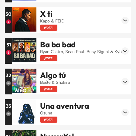
X ti
30
Kapo & FEID
¡VOTA!
Ba ba bad
31
Ryan Castro, Sean Paul, Busy Signal & Kybba
¡VOTA!
Algo tú
32
Beéle & Shakira
¡VOTA!
Una aventura
33
Ozuna
¡VOTA!