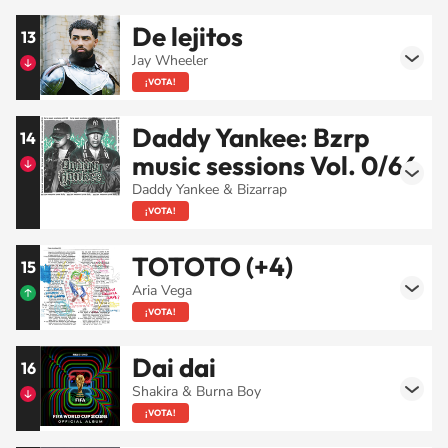
De lejitos
13
Jay Wheeler
¡VOTA!
Daddy Yankee: Bzrp
14
music sessions Vol. 0/66
Daddy Yankee & Bizarrap
¡VOTA!
TOTOTO (+4)
15
Aria Vega
¡VOTA!
Dai dai
16
Shakira & Burna Boy
¡VOTA!