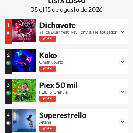
LISTA LOS40
08 al 15 de agosto de 2026
Dichavate
1
Ya Ice Dilan feat. Rey Tony & Helabusador
¡VOTA!
Koko
2
Omar Courtz
¡VOTA!
Piex 50 mil
3
FEID & Granuja
¡VOTA!
Superestrella
4
Aitana
¡VOTA!