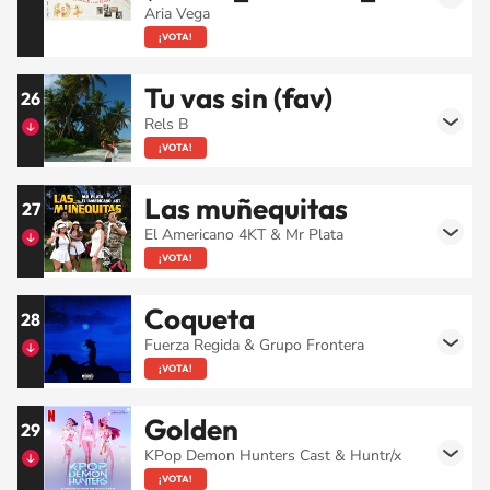
Aria Vega
¡VOTA!
Tu vas sin (fav)
26
Rels B
¡VOTA!
Las muñequitas
27
El Americano 4KT & Mr Plata
¡VOTA!
Coqueta
28
Fuerza Regida & Grupo Frontera
¡VOTA!
Golden
29
KPop Demon Hunters Cast & Huntr/x
¡VOTA!