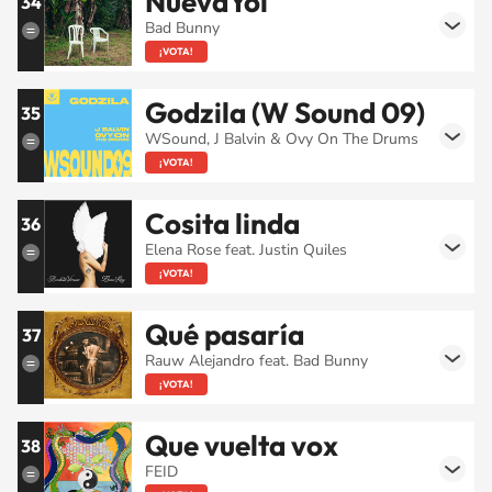
NuevaYol
34
Bad Bunny
¡VOTA!
Godzila (W Sound 09)
35
WSound, J Balvin & Ovy On The Drums
¡VOTA!
Cosita linda
36
Elena Rose feat. Justin Quiles
¡VOTA!
Qué pasaría
37
Rauw Alejandro feat. Bad Bunny
¡VOTA!
Que vuelta vox
38
FEID