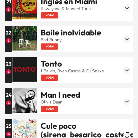
Inglés en Miami
21
Rawayana & Manuel Turizo
¡VOTA!
Baile inolvidable
22
Bad Bunny
¡VOTA!
Tonto
23
J Balvin, Ryan Castro & DJ Snake
¡VOTA!
Man I need
24
Olivia Dean
¡VOTA!
Cule poco
25
(sirena_besarico_costeña)