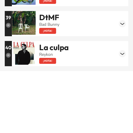
¡VOTA!
DtMF
39
Bad Bunny
¡VOTA!
La culpa
40
Reykon
¡VOTA!
SIGUE A
LOS40 COLOMBIA
© CARACOL S.A. Todos los derechos reservados.
CARACOL S.A. realiza una reserva expresa de las reproducciones y usos de
las obras y otras prestaciones accesibles desde este sitio web a medios de
lectura mecánica u otros medios que resulten adecuados.