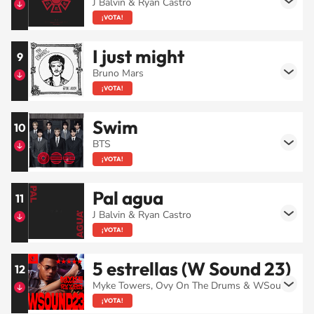
J Balvin & Ryan Castro
¡VOTA!
I just might
9
Bruno Mars
¡VOTA!
Swim
10
BTS
¡VOTA!
Pal agua
11
J Balvin & Ryan Castro
¡VOTA!
5 estrellas (W Sound 23)
12
Myke Towers, Ovy On The Drums & WSound
¡VOTA!