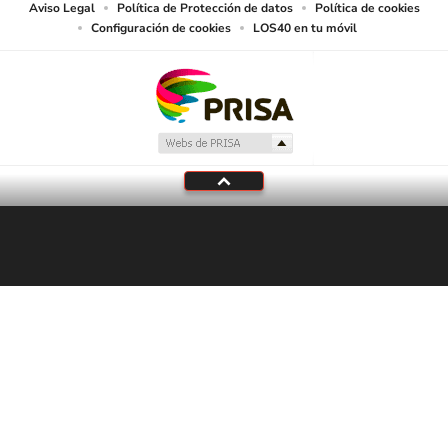
Aviso Legal
Política de Protección de datos
Política de cookies
Configuración de cookies
LOS40 en tu móvil
En Directo
LOS40
Programación local
Tu audio se ha acabado.
Te redirigiremos al directo.
5 "
DIRECTO
CANCELAR