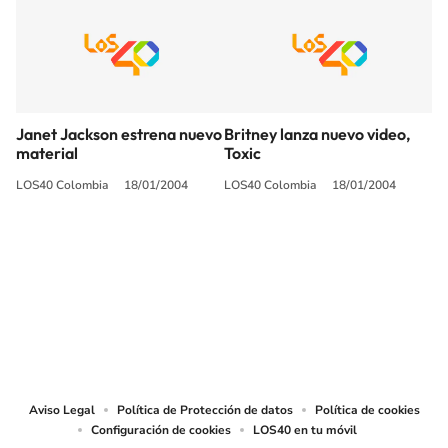
Janet Jackson estrena nuevo
Britney lanza nuevo video,
material
Toxic
LOS40 Colombia
18/01/2004
LOS40 Colombia
18/01/2004
SIGUE A
LOS40 COLOMBIA
© CARACOL S.A. Todos los derechos reservados.
CARACOL S.A. realiza una reserva expresa de las reproducciones y usos de
las obras y otras prestaciones accesibles desde este sitio web a medios de
lectura mecánica u otros medios que resulten adecuados.
Aviso Legal
Política de Protección de datos
Política de cookies
Configuración de cookies
LOS40 en tu móvil