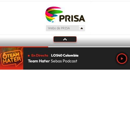
En Directo
LOS40 Colombia
Team Hater
Sebas Podcast
Tu audio se ha acabado.
Te redirigiremos al directo.
5 "
DIRECTO
CANCELAR