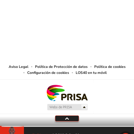
SIGUE A
LOS40 COLOMBIA
© CARACOL S.A. Todos los derechos reservados.
CARACOL S.A. realiza una reserva expresa de las reproducciones y usos de
las obras y otras prestaciones accesibles desde este sitio web a medios de
lectura mecánica u otros medios que resulten adecuados.
Aviso Legal
Política de Protección de datos
Política de cookies
Configuración de cookies
LOS40 en tu móvil