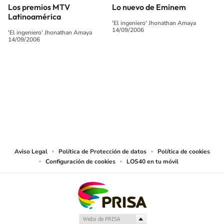
Los premios MTV
Lo nuevo de Eminem
Latinoamérica
'El ingeniero' Jhonathan Amaya
14/09/2006
'El ingeniero' Jhonathan Amaya
14/09/2006
SIGUE A
LOS40 COLOMBIA
© CARACOL S.A. Todos los derechos reservados.
CARACOL S.A. realiza una reserva expresa de las reproducciones y usos de
las obras y otras prestaciones accesibles desde este sitio web a medios de
lectura mecánica u otros medios que resulten adecuados.
Aviso Legal
Política de Protección de datos
Política de cookies
Configuración de cookies
LOS40 en tu móvil