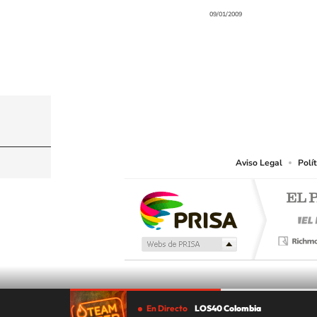
09/01/2009
© CARACOL S.A. Todos los derechos reservados
CARACOL S.A. realiza una reserva expresa de las re
que resulten adecuados.
Aviso Legal
Polí
En Directo
LOS40 Colombia