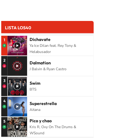
LISTA LOS40
Dichavate
1
Ya Ice Dilan feat. Rey Tony &
Helabusador
2
Dalmation
J Balvin & Ryan Castro
3
Swim
BTS
4
Superestrella
Aitana
Pico y chao
5
Kris R, Ovy On The Drums &
WSound