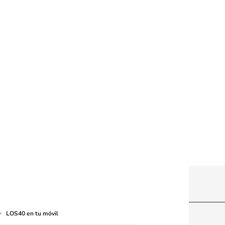
web a medios de lectura mecánica u otros medios
LOS40 en tu móvil