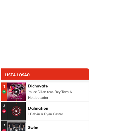
LISTA LOS40
Dichavate
1
Ya Ice Dilan feat. Rey Tony &
Helabusador
2
Dalmation
J Balvin & Ryan Castro
3
Swim