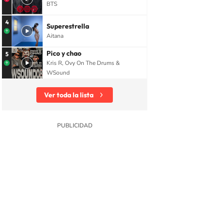
BTS
4
Superestrella
Aitana
Pico y chao
5
Kris R, Ovy On The Drums &
WSound
Ver toda la lista