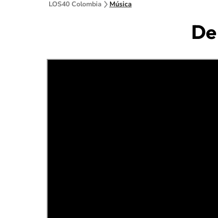
LOS40 Colombia
Música
De