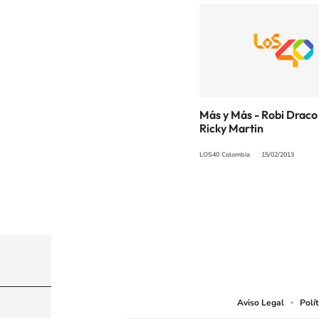
Más y Más - Robi Draco 
Ricky Martin
LOS40 Colombia
15/02/2013
© CARACOL S.A. Todos los derechos reservados
CARACOL S.A. realiza una reserva expresa de las re
que resulten adecuados.
Aviso Legal
Polí