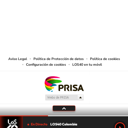
SIGUE A
LOS40 COLOMBIA
© CARACOL S.A. Todos los derechos reservados.
CARACOL S.A. realiza una reserva expresa de las reproducciones y usos de
las obras y otras prestaciones accesibles desde este sitio web a medios de
lectura mecánica u otros medios que resulten adecuados.
Aviso Legal
Política de Protección de datos
Política de cookies
Configuración de cookies
LOS40 en tu móvil
En Directo
LOS40 Colombia