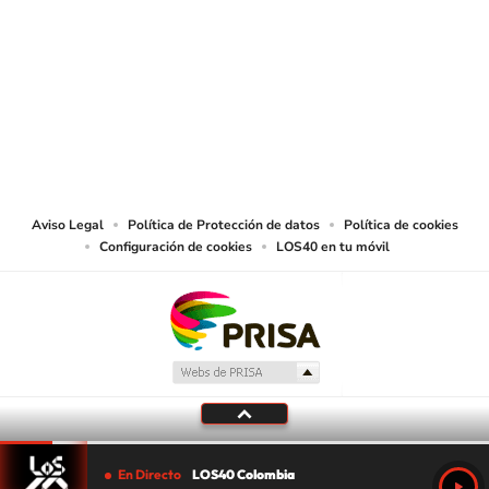
SIGUE A
LOS40 COLOMBIA
© CARACOL S.A. Todos los derechos reservados.
CARACOL S.A. realiza una reserva expresa de las reproducciones y usos de
las obras y otras prestaciones accesibles desde este sitio web a medios de
lectura mecánica u otros medios que resulten adecuados.
Aviso Legal
Política de Protección de datos
Política de cookies
Configuración de cookies
LOS40 en tu móvil
En Directo
LOS40 Colombia