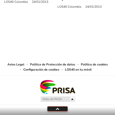
LOS40 Colombia
24/01/2013
LOS40 Colombia
24/01/2013
SIGUE A
LOS40 COLOMBIA
© CARACOL S.A. Todos los derechos reservados.
CARACOL S.A. realiza una reserva expresa de las reproducciones y usos de
las obras y otras prestaciones accesibles desde este sitio web a medios de
lectura mecánica u otros medios que resulten adecuados.
Aviso Legal
Política de Protección de datos
Política de cookies
Configuración de cookies
LOS40 en tu móvil