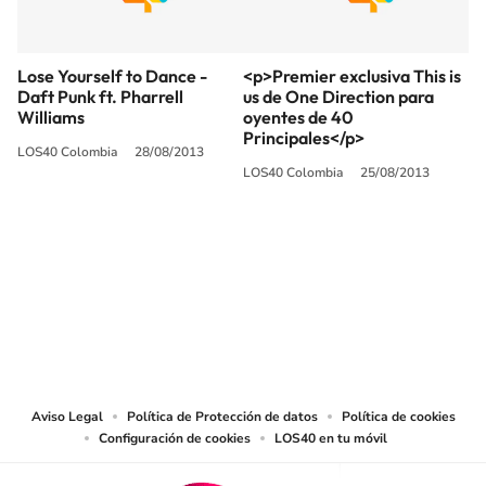
Lose Yourself to Dance -
<p>Premier exclusiva This is
Daft Punk ft. Pharrell
us de One Direction para
Williams
oyentes de 40
Principales</p>
LOS40 Colombia
28/08/2013
LOS40 Colombia
25/08/2013
SIGUE A
LOS40 COLOMBIA
© CARACOL S.A. Todos los derechos reservados.
CARACOL S.A. realiza una reserva expresa de las reproducciones y usos de
las obras y otras prestaciones accesibles desde este sitio web a medios de
lectura mecánica u otros medios que resulten adecuados.
Aviso Legal
Política de Protección de datos
Política de cookies
Configuración de cookies
LOS40 en tu móvil