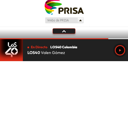
En Directo
LOS40 Colombia
LOS40
Valen Gómez
Tu audio se ha acabado.
Te redirigiremos al directo.
5 "
DIRECTO
CANCELAR