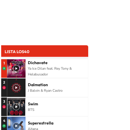
LISTA LOS40
Dichavate
1
Ya Ice Dilan feat. Rey Tony &
Helabusador
2
Dalmation
J Balvin & Ryan Castro
3
Swim
BTS
4
Superestrella
Aitana