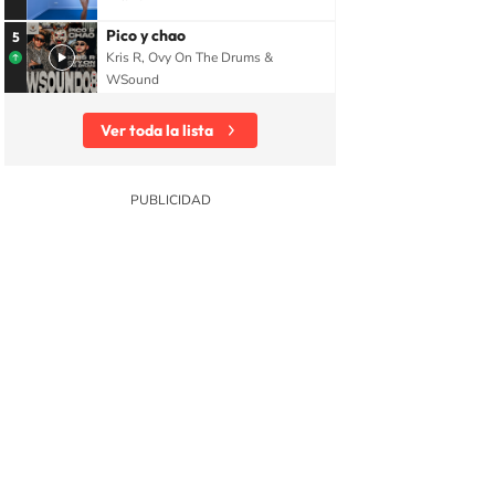
Pico y chao
5
Kris R, Ovy On The Drums &
WSound
Ver toda la lista