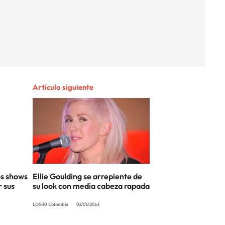
Artículo siguiente
os shows
Ellie Goulding se arrepiente de
r sus
su look con media cabeza rapada
LOS40 Colombia
03/01/2014