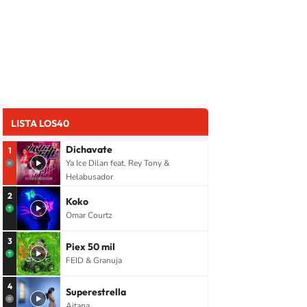
LISTA LOS40
Dichavate
1
Ya Ice Dilan feat. Rey Tony &
Helabusador
2
Koko
Omar Courtz
3
Piex 50 mil
FEID & Granuja
4
Superestrella
Aitana