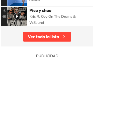
Pico y chao
5
Kris R, Ovy On The Drums &
WSound
Ver toda la lista