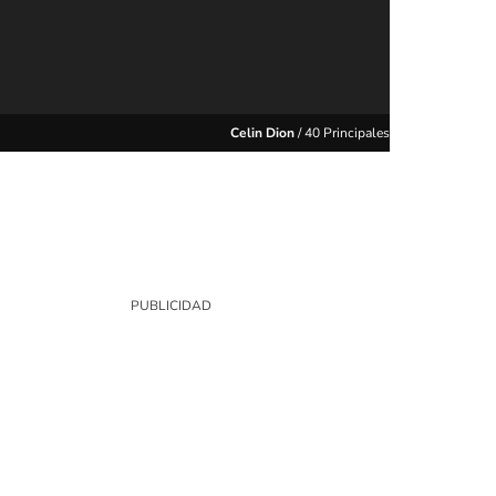
Celin Dion
/
40 Principales