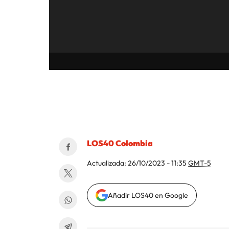
on
/
40 Principales
LOS40 Colombia
Actualizada:
26/10/2023 - 11:35
GMT-5
Añadir LOS40 en Google