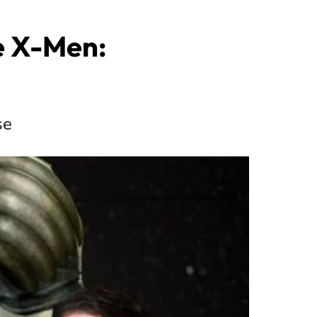
e X-Men:
se