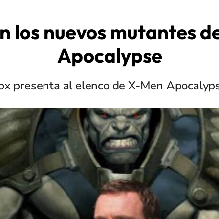
on los nuevos mutantes d
Apocalypse
ox presenta al elenco de X-Men Apocalyp