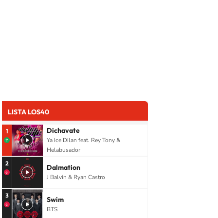
LISTA LOS40
Dichavate
1
Ya Ice Dilan feat. Rey Tony &
Helabusador
2
Dalmation
J Balvin & Ryan Castro
3
Swim
BTS