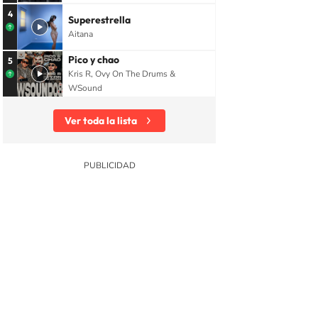
4
Superestrella
Aitana
Pico y chao
5
Kris R, Ovy On The Drums &
WSound
Ver toda la lista