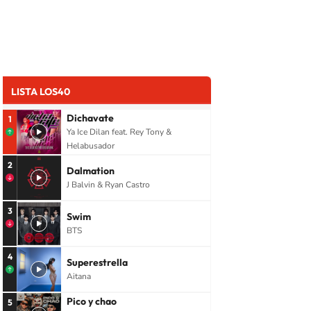
LISTA LOS40
Dichavate
1
Ya Ice Dilan feat. Rey Tony &
Helabusador
2
Dalmation
J Balvin & Ryan Castro
3
Swim
BTS
4
Superestrella
Aitana
Pico y chao
5