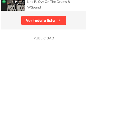
Kris R, Ovy On The Drums &
WSound
Ver toda la lista