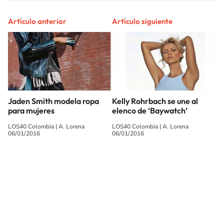
Artículo anterior
Artículo siguiente
Jaden Smith modela ropa
Kelly Rohrbach se une al
para mujeres
elenco de ‘Baywatch’
LOS40 Colombia
|
A. Lorena
LOS40 Colombia
|
A. Lorena
06/01/2016
06/01/2016
SIGUE A
LOS40 COLOMBIA
© CARACOL S.A. Todos los derechos reservados.
CARACOL S.A. realiza una reserva expresa de las reproducciones y usos de
las obras y otras prestaciones accesibles desde este sitio web a medios de
lectura mecánica u otros medios que resulten adecuados.