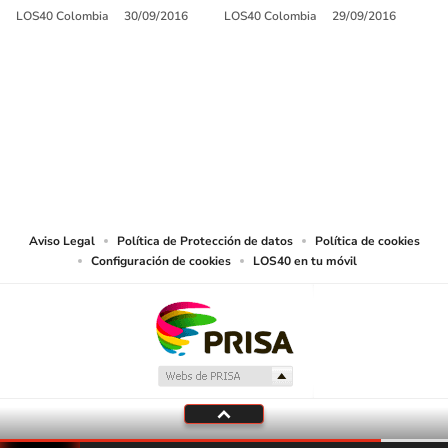
LOS40 Colombia
30/09/2016
LOS40 Colombia
29/09/2016
SIGUE A
LOS40 COLOMBIA
© CARACOL S.A. Todos los derechos reservados.
CARACOL S.A. realiza una reserva expresa de las reproducciones y usos de
las obras y otras prestaciones accesibles desde este sitio web a medios de
lectura mecánica u otros medios que resulten adecuados.
Aviso Legal
Política de Protección de datos
Política de cookies
Configuración de cookies
LOS40 en tu móvil