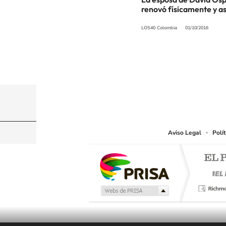
renovó físicamente y as
LOS40 Colombia
01/10/2016
© CARACOL S.A. Todos los derechos reservados
CARACOL S.A. realiza una reserva expresa de las re
que resulten adecuados.
Aviso Legal
Polí