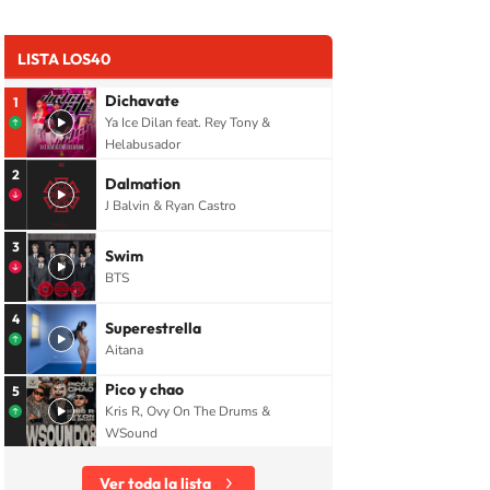
LISTA LOS40
Dichavate
1
Ya Ice Dilan feat. Rey Tony &
Helabusador
2
Dalmation
J Balvin & Ryan Castro
3
Swim
BTS
4
Superestrella
Aitana
Pico y chao
5
Kris R, Ovy On The Drums &
WSound
Ver toda la lista