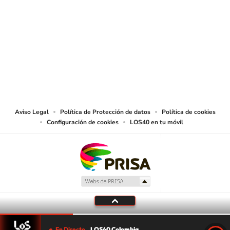
SIGUE A
LOS40 COLOMBIA
© CARACOL S.A. Todos los derechos reservados.
CARACOL S.A. realiza una reserva expresa de las reproducciones y usos de
las obras y otras prestaciones accesibles desde este sitio web a medios de
lectura mecánica u otros medios que resulten adecuados.
Aviso Legal
Política de Protección de datos
Política de cookies
Configuración de cookies
LOS40 en tu móvil
En Directo
LOS40 Colombia