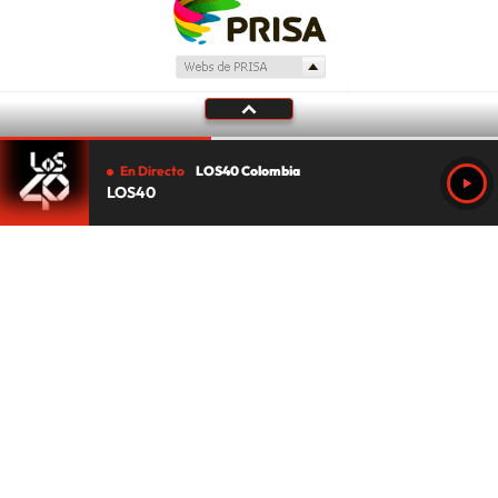
En Directo
LOS40 Colombia
LOS40
Tu audio se ha acabado.
Te redirigiremos al directo.
5 "
DIRECTO
CANCELAR