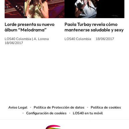
Lorde presenta su nuevo
Paola Turbay revela cómo
álbum “Melodrama”
mantenerse saludable y sexy
LOS40 Colombia
|
A. Lorena
LOS40 Colombia
18/06/2017
18/06/2017
SIGUE A
LOS40 COLOMBIA
© CARACOL S.A. Todos los derechos reservados.
CARACOL S.A. realiza una reserva expresa de las reproducciones y usos de
las obras y otras prestaciones accesibles desde este sitio web a medios de
lectura mecánica u otros medios que resulten adecuados.
Aviso Legal
Política de Protección de datos
Política de cookies
Configuración de cookies
LOS40 en tu móvil