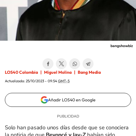
bangshowbiz
LOS40 Colombia
Miguel Molina
Bang Media
Actualizada:
25/10/2023 - 09:54
GMT-5
Añadir LOS40 en Google
Solo han pasado unos días desde que se conociera
la noticia de que
Beyoncé y Jay-Z
habían sido