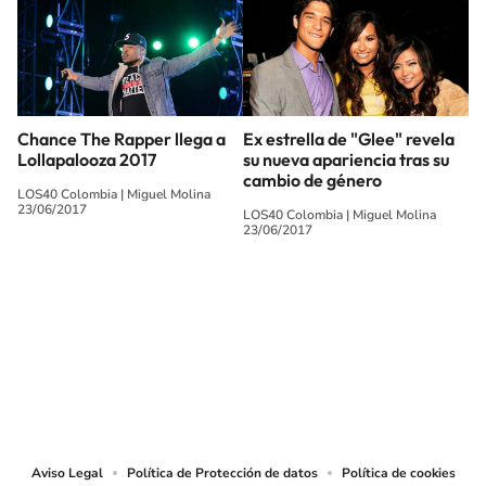
Chance The Rapper llega a
Ex estrella de "Glee" revela
Lollapalooza 2017
su nueva apariencia tras su
cambio de género
LOS40 Colombia
|
Miguel Molina
23/06/2017
LOS40 Colombia
|
Miguel Molina
23/06/2017
SIGUE A
LOS40 COLOMBIA
© CARACOL S.A. Todos los derechos reservados.
CARACOL S.A. realiza una reserva expresa de las reproducciones y usos de
las obras y otras prestaciones accesibles desde este sitio web a medios de
lectura mecánica u otros medios que resulten adecuados.
Aviso Legal
Política de Protección de datos
Política de cookies