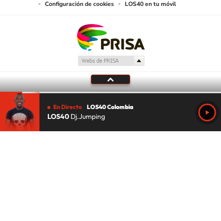
Configuración de cookies
LOS40 en tu móvil
En Directo
LOS40 Colombia
LOS40
Dj.Jumping
Tu audio se ha acabado.
Te redirigiremos al directo.
5 "
DIRECTO
CANCELAR