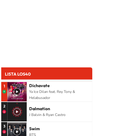
LISTA LOS40
Dichavate
1
Ya Ice Dilan feat. Rey Tony &
Helabusador
2
Dalmation
J Balvin & Ryan Castro
3
Swim
BTS