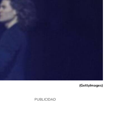
(
GettyImages
)