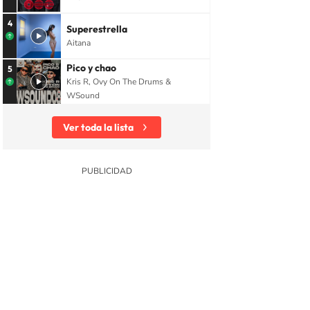
4
Superestrella
Aitana
Pico y chao
5
Kris R, Ovy On The Drums &
WSound
Ver toda la lista