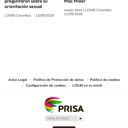
preguntaron sobre su
Mac Miller
orientación sexual
Juanjo Abril
|
LOS40 Colombia
11/05/2018
LOS40 Colombia
12/05/2018
SIGUE A
LOS40 COLOMBIA
© CARACOL S.A. Todos los derechos reservados.
CARACOL S.A. realiza una reserva expresa de las reproducciones y usos de
las obras y otras prestaciones accesibles desde este sitio web a medios de
lectura mecánica u otros medios que resulten adecuados.
Aviso Legal
Política de Protección de datos
Política de cookies
Configuración de cookies
LOS40 en tu móvil