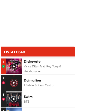
LISTA LOS40
Dichavate
1
Ya Ice Dilan feat. Rey Tony &
Helabusador
2
Dalmation
J Balvin & Ryan Castro
3
Swim
BTS
4