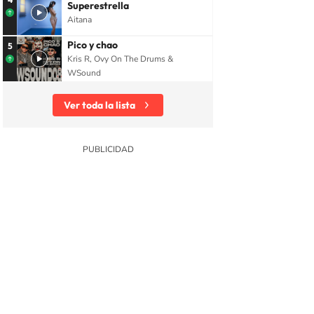
Superestrella
Aitana
Pico y chao
5
Kris R, Ovy On The Drums &
WSound
Ver toda la lista