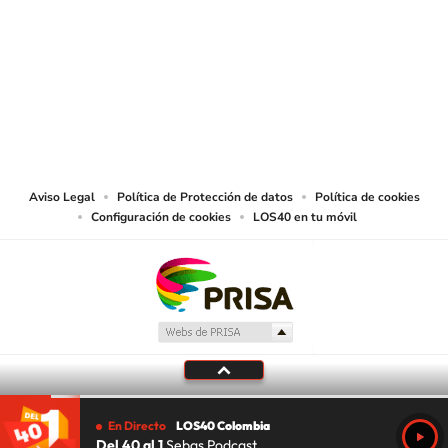
SIGUE A
LOS40 COLOMBIA
© CARACOL S.A. Todos los derechos reservados.
CARACOL S.A. realiza una reserva expresa de las reproducciones y usos de
las obras y otras prestaciones accesibles desde este sitio web a medios de
lectura mecánica u otros medios que resulten adecuados.
Aviso Legal
Política de Protección de datos
Política de cookies
Configuración de cookies
LOS40 en tu móvil
En Directo
LOS40 Colombia
Del 40 al 1
Sebas Podcast