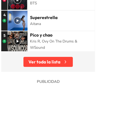
BTS
4
Superestrella
Aitana
Pico y chao
5
Kris R, Ovy On The Drums &
WSound
Ver toda la lista