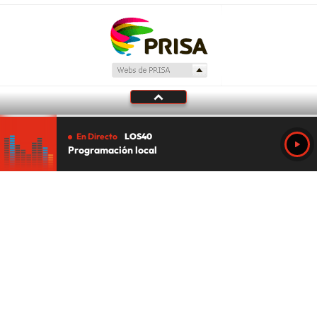
En Directo
LOS40
Programación local
Tu audio se ha acabado.
Te redirigiremos al directo.
5 "
DIRECTO
CANCELAR