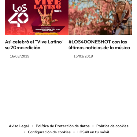
Así celebró el "Vive Latino"
#LOS40ONESHOT con las
su 20ma edición
últimas noticias de la música
16/03/2019
15/03/2019
SIGUE A
LOS40 COLOMBIA
© CARACOL S.A. Todos los derechos reservados.
CARACOL S.A. realiza una reserva expresa de las reproducciones y usos de
las obras y otras prestaciones accesibles desde este sitio web a medios de
lectura mecánica u otros medios que resulten adecuados.
Aviso Legal
Política de Protección de datos
Política de cookies
Configuración de cookies
LOS40 en tu móvil