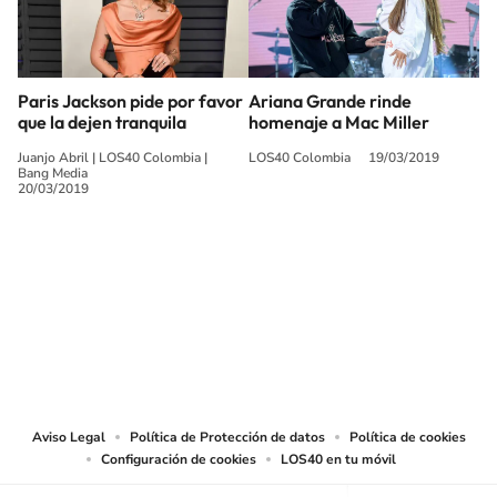
Paris Jackson pide por favor
Ariana Grande rinde
que la dejen tranquila
homenaje a Mac Miller
Juanjo Abril
|
LOS40 Colombia
|
LOS40 Colombia
19/03/2019
Bang Media
20/03/2019
SIGUE A
LOS40 COLOMBIA
© CARACOL S.A. Todos los derechos reservados.
CARACOL S.A. realiza una reserva expresa de las reproducciones y usos de
las obras y otras prestaciones accesibles desde este sitio web a medios de
lectura mecánica u otros medios que resulten adecuados.
Aviso Legal
Política de Protección de datos
Política de cookies
Configuración de cookies
LOS40 en tu móvil