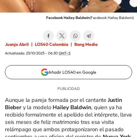
Facebook Hailey Baldwin
(
Facebook Hailey Baldwin
)
Juanjo Abril
LOS40 Colombia
Bang Media
Actualizada:
23/10/2023 - 06:30
GMT-5
Añadir LOS40 en Google
Aunque la pareja formada por el cantante
Justin
Bieber
y la modelo
Hailey Baldwin
, quien ya ha
recibido formalmente el apellido del intérprete, lleva
seis meses de feliz matrimonio tras esa visita
relámpago que ambos protagonizaron el pasado
septiembre a una oficina del registro de
Nueva York
,